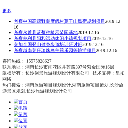
更多
考察中国高端野奢度假村莫干山民宿规划项目
2019-12-
16
考察永善县蓝莓种植示范园基地
2019-12-16
考察慈利县阳和运动休闲小镇规划项目
2019-12-16
参加全国登山健身步道培训研讨班
2019-12-16
考察越南芽庄珍珠岛主题乐园等旅游项目
2019-12-16
咨询热线：
15575828627
联系地址：湖南长沙市雨花区井莲路397号紫金国际16层
版权所有：
长沙创景旅游规划设计有限公司
技术支持：
星拓
网络
热门搜索：
湖南旅游项目规划设计
,
湖南旅游项目策划
,
长沙旅
游景区规划
,
长沙旅游规划设计公司
首页
电话
留言
位置
分享