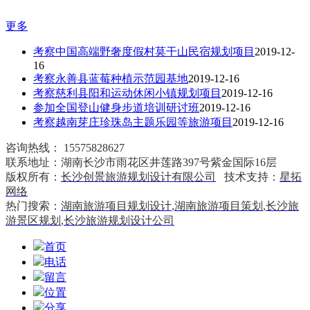
更多
考察中国高端野奢度假村莫干山民宿规划项目
2019-12-
16
考察永善县蓝莓种植示范园基地
2019-12-16
考察慈利县阳和运动休闲小镇规划项目
2019-12-16
参加全国登山健身步道培训研讨班
2019-12-16
考察越南芽庄珍珠岛主题乐园等旅游项目
2019-12-16
咨询热线：
15575828627
联系地址：湖南长沙市雨花区井莲路397号紫金国际16层
版权所有：
长沙创景旅游规划设计有限公司
技术支持：
星拓
网络
热门搜索：
湖南旅游项目规划设计
,
湖南旅游项目策划
,
长沙旅
游景区规划
,
长沙旅游规划设计公司
首页
电话
留言
位置
分享