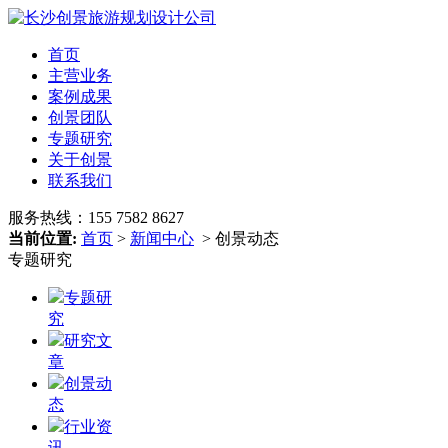
首页
主营业务
案例成果
创景团队
专题研究
关于创景
联系我们
服务热线：
155 7582 8627
当前位置:
首页
>
新闻中心
> 创景动态
专题研究
专题研
究
研究文
章
创景动
态
行业资
讯