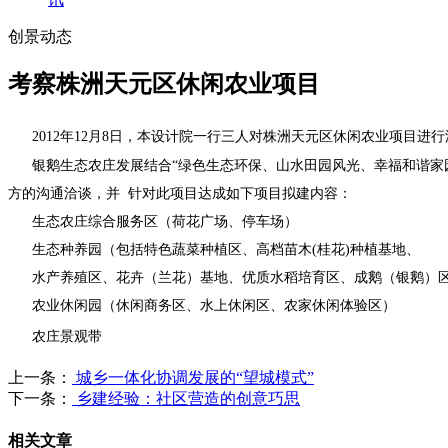
创景动态
考察株洲天元区休闲农业项目
2012年12月8日，本设计院一行三人对株洲天元区休闲农业项目
银鹅生态农庄发展结合“绿色生态环保、山水田园风光、幸福和谐家园
方的沟通洽谈，并 针对此项目达成如下项目拟建内容：
生态农庄综合服务区（荷花广场、停车场）
生态种养园（包括特色蔬菜种植区、高档苗木(桂花)种植基地、
水产养殖区、花卉（兰花）基地、优质水稻培育区、成鹅（银鹅）区
农业休闲园（休闲商务区、水上休闲区、农家休闲体验区）
农庄景观带
上一条：
城乡一体化协调发展的“望城模式”
下一条：
乡建经验：社区营造的创意巧思
相关文章